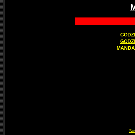
GODZI
GODZI
MANDA 
Bac